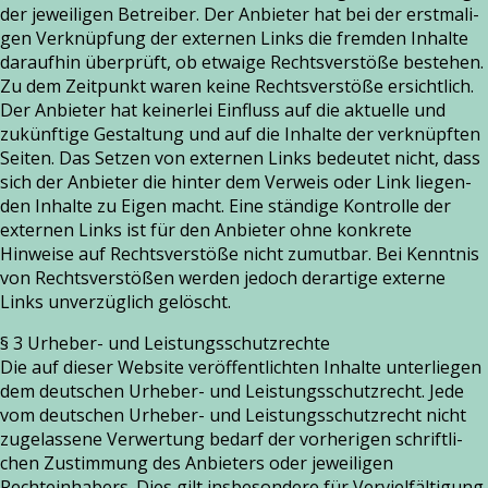
der jewei­li­gen Betreiber. Der Anbieter hat bei der erst­ma­li­
gen Verknüpfung der exter­nen Links die frem­den Inhalte
dar­auf­hin über­prüft, ob etwa­ige Rechtsverstöße bestehen.
Zu dem Zeitpunkt waren kei­ne Rechtsverstöße ersicht­lich.
Der Anbieter hat kei­ner­lei Einfluss auf die aktu­el­le und
zukünf­ti­ge Gestaltung und auf die Inhalte der ver­knüpf­ten
Seiten. Das Setzen von exter­nen Links bedeu­tet nicht, dass
sich der Anbieter die hin­ter dem Verweis oder Link lie­gen­
den Inhalte zu Eigen macht. Eine stän­di­ge Kontrolle der
exter­nen Links ist für den Anbieter ohne kon­kre­te
Hinweise auf Rechtsverstöße nicht zumut­bar. Bei Kenntnis
von Rechtsverstößen wer­den jedoch der­ar­ti­ge exter­ne
Links unver­züg­lich gelöscht.
§ 3 Urheber- und Leistungsschutzrechte
Die auf die­ser Website ver­öf­fent­lich­ten Inhalte unter­lie­gen
dem deut­schen Urheber- und Leistungsschutzrecht. Jede
vom deut­schen Urheber- und Leistungsschutzrecht nicht
zuge­las­se­ne Verwertung bedarf der vor­he­ri­gen schrift­li­
chen Zustimmung des Anbieters oder jewei­li­gen
Rechteinhabers. Dies gilt ins­be­son­de­re für Vervielfältigung,