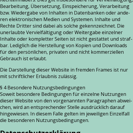
Bearbeitung, Übersetzung, Einspeicherung, Verarbeitung
bzw. Wiedergabe von Inhalten in Datenbanken oder ande­
ren elek­tro­ni­schen Medien und Systemen. Inhalte und
Rechte Dritter sind dabei als sol­che gekenn­zeich­net. Die
uner­laub­te Vervielfältigung oder Weitergabe ein­zel­ner
Inhalte oder kom­plet­ter Seiten ist nicht gestat­tet und straf­
bar. Lediglich die Herstellung von Kopien und Downloads
für den per­sön­li­chen, pri­va­ten und nicht kom­mer­zi­el­len
Gebrauch ist erlaubt.
Die Darstellung die­ser Website in frem­den Frames ist nur
mit schrift­li­cher Erlaubnis zuläs­sig.
§ 4 Besondere Nutzungsbedingungen
Soweit beson­de­re Bedingungen für ein­zel­ne Nutzungen
die­ser Website von den vor­ge­nann­ten Paragraphen abwei­
chen, wird an ent­spre­chen­der Stelle aus­drück­lich dar­auf
hin­ge­wie­sen. In die­sem Falle gel­ten im jewei­li­gen Einzelfall
die beson­de­ren Nutzungsbedingungen.
Datenschutzerklärung