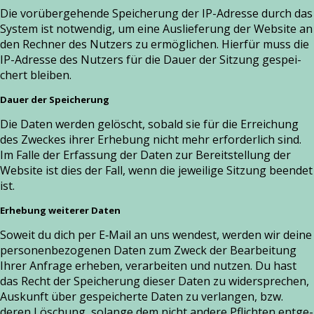
Die vor­über­ge­hen­de Speicherung der IP-Adresse durch das
System ist not­wen­dig, um eine Auslieferung der Website an
den Rechner des Nutzers zu ermög­li­chen. Hierfür muss die
IP-Adresse des Nutzers für die Dauer der Sitzung gespei­
chert blei­ben.
Dauer der Speicherung
Die Daten wer­den gelöscht, sobald sie für die Erreichung
des Zweckes ihrer Erhebung nicht mehr erfor­der­lich sind.
Im Falle der Erfassung der Daten zur Bereitstellung der
Website ist dies der Fall, wenn die jewei­li­ge Sitzung been­det
ist.
Erhebung weiterer Daten
Soweit du dich per E‑Mail an uns wen­dest, wer­den wir dei­ne
per­so­nen­be­zo­ge­nen Daten zum Zweck der Bearbeitung
Ihrer Anfrage erhe­ben, ver­ar­bei­ten und nut­zen. Du hast
das Recht der Speicherung die­ser Daten zu wider­spre­chen,
Auskunft über gespei­cher­te Daten zu ver­lan­gen, bzw.
deren Löschung, solan­ge dem nicht ande­re Pflichten ent­ge­