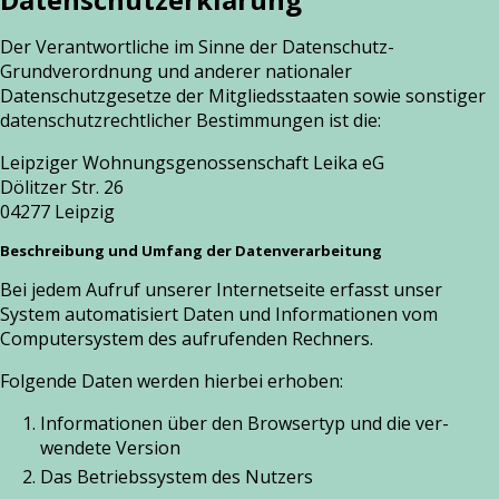
Der Verantwortliche im Sinne der Datenschutz-
Grundverordnung und ande­rer natio­na­ler
Datenschutzgesetze der Mitgliedsstaaten sowie sons­ti­ger
daten­schutz­recht­li­cher Bestimmungen ist die:
Leipziger Wohnungsgenossenschaft Leika eG
Dölitzer Str. 26
04277 Leipzig
Beschreibung und Umfang der Datenverarbeitung
Bei jedem Aufruf unse­rer Internetseite erfasst unser
System auto­ma­ti­siert Daten und Informationen vom
Computersystem des auf­ru­fen­den Rechners.
Folgende Daten wer­den hier­bei erho­ben:
Informationen über den Browsertyp und die ver­
wen­de­te Version
Das Betriebssystem des Nutzers