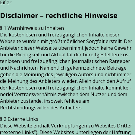
Eifler
Disclaimer – rechtliche Hinweise
§ 1 Warnhinweis zu Inhalten
Die kos­ten­lo­sen und frei zugäng­li­chen Inhalte die­ser
Webseite wur­den mit größt­mög­li­cher Sorgfalt erstellt. Der
Anbieter die­ser Webseite über­nimmt jedoch kei­ne Gewähr
für die Richtigkeit und Aktualität der bereit­ge­stell­ten kos­
ten­lo­sen und frei zugäng­li­chen jour­na­lis­ti­schen Ratgeber
und Nachrichten. Namentlich gekenn­zeich­ne­te Beiträge
geben die Meinung des jewei­li­gen Autors und nicht immer
die Meinung des Anbieters wie­der. Allein durch den Aufruf
der kos­ten­lo­sen und frei zugäng­li­chen Inhalte kommt kei­
ner­lei Vertragsverhältnis zwi­schen dem Nutzer und dem
Anbieter zustan­de, inso­weit fehlt es am
Rechtsbindungswillen des Anbieters.
§ 2 Externe Links
Diese Website ent­hält Verknüpfungen zu Websites Dritter
(“exter­ne Links”). Diese Websites unter­lie­gen der Haftung