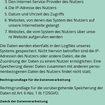
Den Internet-Service-Provider des Nutzers
Die IP-Adresse des Nutzers
Datum und Uhrzeit des Zugriffs
Websites, von denen das System des Nutzers auf
unse­re Internetseite gelangt
Websites, die vom System des Nutzers über unse­
re Website auf­ge­ru­fen wer­den
Die Daten wer­den eben­falls in den Logfiles unse­res
Systems gespei­chert. Nicht hier­von betrof­fen sind die IP-
Adressen des Nutzers oder ande­re Daten, die die
Zuordnung der Daten zu einem Nutzer ermög­li­chen. Eine
Speicherung die­ser Daten zusam­men mit ande­ren per­so­
nen­be­zo­ge­nen Daten des Nutzers fin­det nicht statt.
Rechtsgrundlage für die Datenverarbeitung
Rechtsgrundlage für die vor­über­ge­hen­de Speicherung der
Daten ist Art. 6 Abs. 1 lit. f DSGVO.
Zweck der Datenverarbeitung