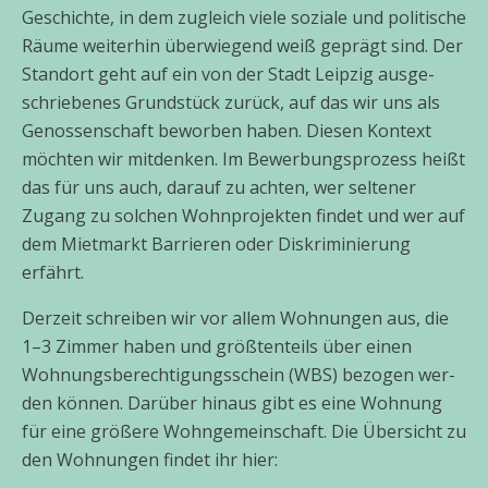
Geschichte, in dem zugleich vie­le sozia­le und poli­ti­sche
Räume wei­ter­hin über­wie­gend weiß geprägt sind. Der
Standort geht auf ein von der Stadt Leipzig aus­ge­
schrie­be­nes Grundstück zurück, auf das wir uns als
Genossenschaft bewor­ben haben. Diesen Kontext
möch­ten wir mit­den­ken. Im Bewerbungsprozess heißt
das für uns auch, dar­auf zu ach­ten, wer sel­te­ner
Zugang zu sol­chen Wohnprojekten fin­det und wer auf
dem Mietmarkt Barrieren oder Diskriminierung
erfährt.
Derzeit schrei­ben wir vor allem Wohnungen aus, die
1–3 Zimmer haben und größ­ten­teils über einen
Wohnungsberechtigungsschein (WBS) bezo­gen wer­
den kön­nen. Darüber hin­aus gibt es eine Wohnung
für eine grö­ße­re Wohngemeinschaft. Die Übersicht zu
den Wohnungen fin­det ihr hier: