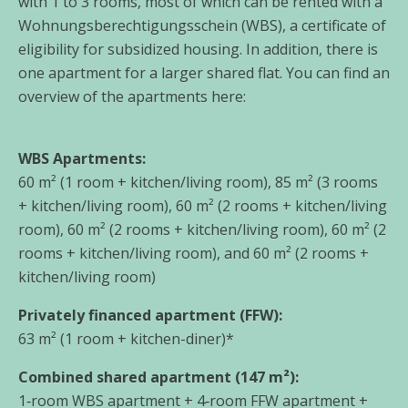
with 1 to 3 rooms, most of which can be ren­ted with a
Wohnungsberechtigungsschein (WBS), a cer­ti­fi­ca­te of
eli­gi­bi­li­ty for sub­si­di­zed housing. In addi­ti­on, the­re is
one apart­ment for a lar­ger shared flat. You can find an
over­view of the apart­ments here:
WBS Apartments:
60 m² (1 room + kitchen/living room), 85 m² (3 rooms
+ kitchen/living room), 60 m² (2 rooms + kitchen/living
room), 60 m² (2 rooms + kitchen/living room), 60 m² (2
rooms + kitchen/living room), and 60 m² (2 rooms +
kitchen/living room)
Privately finan­ced apart­ment (FFW):
63 m² (1 room + kit­chen-diner)*
Combined shared apart­ment (147 m²):
1‑room WBS apart­ment + 4‑room FFW apart­ment +