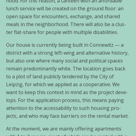
hood. For this reason, a can­teen with an afforda­ble
lunch ser­vice will be crea­ted on the ground flo­or: an
open space for encoun­ters, exch­an­ge, and shared
meals in the neigh­bor­hood. There will also be a clus­
ter flat-share for peo­p­le with mul­ti­ple disa­bi­li­ties.
Our house is curr­ent­ly being built in Connewitz — a
dis­trict with a strong left-wing and alter­na­ti­ve histo­ry,
but also one whe­re many social and poli­ti­cal spaces
remain pre­do­mi­nant­ly white. The loca­ti­on goes back
to a plot of land publicly ten­de­red by the City of
Leipzig, for which we appli­ed as a coope­ra­ti­ve. We
want to keep this con­text in mind as the pro­ject deve­
lo­ps. For the appli­ca­ti­on pro­cess, this means pay­ing
atten­ti­on to the accessa­bi­li­ty to such housing pro­
jects, and who may face bar­riers on the ren­tal mar­ket.
At the moment, we are main­ly offe­ring apart­ments