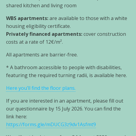
shared kit­chen and living room
WBS apart­ments:
are available to tho­se with a white
housing eli­gi­bi­li­ty cer­ti­fi­ca­te.
Privately finan­ced apart­ments:
cover con­s­truc­tion
cos­ts at a rate of 12€/m².
All apart­ments are bar­ri­er-free.
* A bath­room acces­si­ble to peo­p­le with disa­bi­li­ties,
fea­turing the requi­red tur­ning radii, is available here.
Here you’ll find the flo­or plans.
If you are inte­res­ted in an apart­ment, plea­se fill out
our ques­ti­on­n­aire by 15 July 2026. You can find the
link here:
https://forms.gle/mDUCG3z9dv1Asfmt9