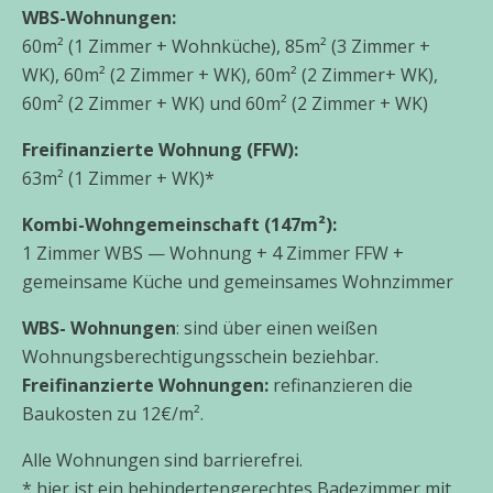
WBS-Wohnungen:
60m² (1 Zimmer + Wohnküche), 85m² (3 Zimmer +
WK), 60m² (2 Zimmer + WK), 60m² (2 Zimmer+ WK),
60m² (2 Zimmer + WK) und 60m² (2 Zimmer + WK)
Freifinanzierte Wohnung (FFW):
63m² (1 Zimmer + WK)*
Kombi-Wohngemeinschaft (147m²):
1 Zimmer WBS — Wohnung + 4 Zimmer FFW +
gemein­sa­me Küche und gemein­sa­mes Wohnzimmer
WBS- Wohnungen
: sind über einen wei­ßen
Wohnungsberechtigungsschein bezieh­bar.
Freifinanzierte Wohnungen:
refi­nan­zie­ren die
Baukosten zu 12€/m².
Alle Wohnungen sind bar­rie­re­frei.
* hier ist ein behin­der­ten­ge­rech­tes Badezimmer mit