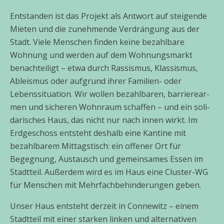
Entstanden ist das Projekt als Antwort auf stei­gen­de
Mieten und die zuneh­men­de Verdrängung aus der
Stadt. Viele Menschen fin­den kei­ne bezahl­ba­re
Wohnung und wer­den auf dem Wohnungsmarkt
benach­tei­ligt – etwa durch Rassismus, Klassismus,
Ableismus oder auf­grund ihrer Familien- oder
Lebenssituation. Wir wol­len bezahl­ba­ren, bar­rie­re­ar­
men und siche­ren Wohnraum schaf­fen – und ein soli­
da­ri­sches Haus, das nicht nur nach innen wirkt. Im
Erdgeschoss ent­steht des­halb eine Kantine mit
bezahl­ba­rem Mittagstisch: ein offe­ner Ort für
Begegnung, Austausch und gemein­sa­mes Essen im
Stadtteil. Außerdem wird es im Haus eine Cluster-WG
für Menschen mit Mehrfachbehinderungen geben.
Unser Haus ent­steht der­zeit in Connewitz – einem
Stadtteil mit einer star­ken lin­ken und alter­na­ti­ven