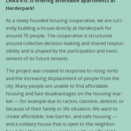
Leika e.G. is offe­ring afforda­ble apart­ments at
Herderpark!
As a new­ly foun­ded housing coope­ra­ti­ve, we are curr­
ent­ly buil­ding a house direct­ly at Herderpark for
around 70 peo­p­le. The coope­ra­ti­ve is struc­tu­red
around coll­ec­ti­ve decis­i­on-making and shared respon­
si­bi­li­ty and is shaped by the par­ti­ci­pa­ti­on and invol­
vement of its future ten­ants.
The pro­ject was crea­ted in respon­se to rising rents
and the incre­asing dis­pla­ce­ment of peo­p­le from the
city. Many peo­p­le are unable to find afforda­ble
housing and face dis­ad­van­ta­ges on the housing mar­
ket — for exam­p­le due to racism, clas­sism, ableism, or
becau­se of their fami­ly or life situa­ti­on. We want to
crea­te afforda­ble, low-bar­ri­er, and safe housing —
and a soli­da­ry house that is open to the neigh­bor­