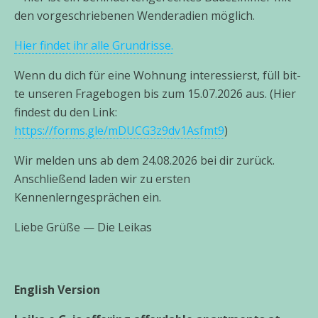
den vor­ge­schrie­be­nen Wenderadien mög­lich.
Hier fin­det ihr alle Grundrisse.
Wenn du dich für eine Wohnung inter­es­sierst, füll bit­
te unse­ren Fragebogen bis zum 15.07.2026 aus. (Hier
fin­dest du den Link:
https://forms.gle/mDUCG3z9dv1Asfmt9
)
Wir mel­den uns ab dem 24.08.2026 bei dir zurück.
Anschließend laden wir zu ers­ten
Kennenlerngesprächen ein.
Liebe Grüße — Die Leikas
English Version